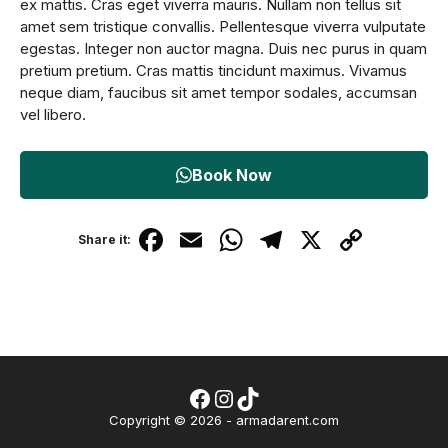
ex mattis. Cras eget viverra mauris. Nullam non tellus sit
amet sem tristique convallis. Pellentesque viverra vulputate
egestas. Integer non auctor magna. Duis nec purus in quam
pretium pretium. Cras mattis tincidunt maximus. Vivamus
neque diam, faucibus sit amet tempor sodales, accumsan
vel libero.
Book Now
F
E
W
T
X
C
Share it:
a
m
h
el
o
c
ail
at
e
p
e
s
gr
y
b
A
a
Li
o
p
m
n
Facebook
Instagram
TikTok
Wh
Copyright © 2026 - armadarent.com
o
p
k