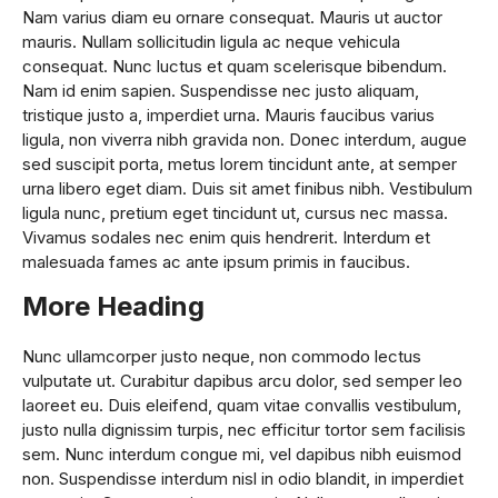
Nam varius diam eu ornare consequat. Mauris ut auctor
mauris. Nullam sollicitudin ligula ac neque vehicula
consequat. Nunc luctus et quam scelerisque bibendum.
Nam id enim sapien. Suspendisse nec justo aliquam,
tristique justo a, imperdiet urna. Mauris faucibus varius
ligula, non viverra nibh gravida non. Donec interdum, augue
sed suscipit porta, metus lorem tincidunt ante, at semper
urna libero eget diam. Duis sit amet finibus nibh. Vestibulum
ligula nunc, pretium eget tincidunt ut, cursus nec massa.
Vivamus sodales nec enim quis hendrerit. Interdum et
malesuada fames ac ante ipsum primis in faucibus.
More Heading
Nunc ullamcorper justo neque, non commodo lectus
vulputate ut. Curabitur dapibus arcu dolor, sed semper leo
laoreet eu. Duis eleifend, quam vitae convallis vestibulum,
justo nulla dignissim turpis, nec efficitur tortor sem facilisis
sem. Nunc interdum congue mi, vel dapibus nibh euismod
non. Suspendisse interdum nisl in odio blandit, in imperdiet