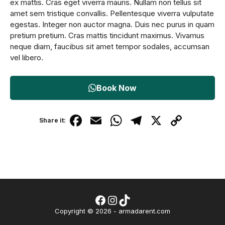
ex mattis. Cras eget viverra mauris. Nullam non tellus sit
amet sem tristique convallis. Pellentesque viverra vulputate
egestas. Integer non auctor magna. Duis nec purus in quam
pretium pretium. Cras mattis tincidunt maximus. Vivamus
neque diam, faucibus sit amet tempor sodales, accumsan
vel libero.
Book Now
F
E
W
T
X
C
Share it:
a
m
h
el
o
c
ail
at
e
p
e
s
gr
y
b
A
a
Li
o
p
m
n
Facebook
Instagram
TikTok
Wh
Copyright © 2026 - armadarent.com
o
p
k