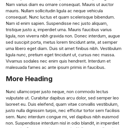
Nam varius diam eu ornare consequat. Mauris ut auctor
mauris. Nullam sollicitudin ligula ac neque vehicula
consequat. Nunc luctus et quam scelerisque bibendum.
Nam id enim sapien. Suspendisse nec justo aliquam,
tristique justo a, imperdiet urna. Mauris faucibus varius
ligula, non viverra nibh gravida non. Donec interdum, augue
sed suscipit porta, metus lorem tincidunt ante, at semper
urna libero eget diam. Duis sit amet finibus nibh. Vestibulum
ligula nunc, pretium eget tincidunt ut, cursus nec massa.
Vivamus sodales nec enim quis hendrerit. Interdum et
malesuada fames ac ante ipsum primis in faucibus.
More Heading
Nunc ullamcorper justo neque, non commodo lectus
vulputate ut. Curabitur dapibus arcu dolor, sed semper leo
laoreet eu. Duis eleifend, quam vitae convallis vestibulum,
justo nulla dignissim turpis, nec efficitur tortor sem facilisis
sem. Nunc interdum congue mi, vel dapibus nibh euismod
non. Suspendisse interdum nisl in odio blandit, in imperdiet