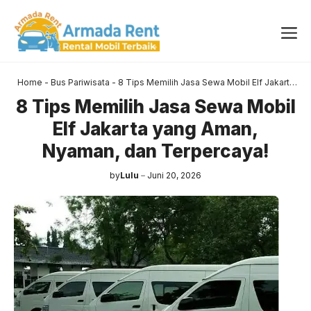
Langsung
ke
Me
isi
Home
-
Bus Pariwisata
-
8 Tips Memilih Jasa Sewa Mobil Elf Jakarta
yang Aman, Nyaman, dan Terpercaya!
8 Tips Memilih Jasa Sewa Mobil
Elf Jakarta yang Aman,
Nyaman, dan Terpercaya!
by
Lulu
Juni 20, 2026