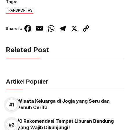
Tags:
TRANSPORTASI
F
E
W
T
X
C
Share it:
a
m
h
el
o
c
ail
at
e
p
Related Post
e
s
gr
y
b
A
a
Li
o
p
m
n
Artikel Populer
o
p
k
k
Wisata Keluarga di Jogja yang Seru dan
Penuh Cerita
10 Rekomendasi Tempat Liburan Bandung
yang Wajib Dikunjungi!