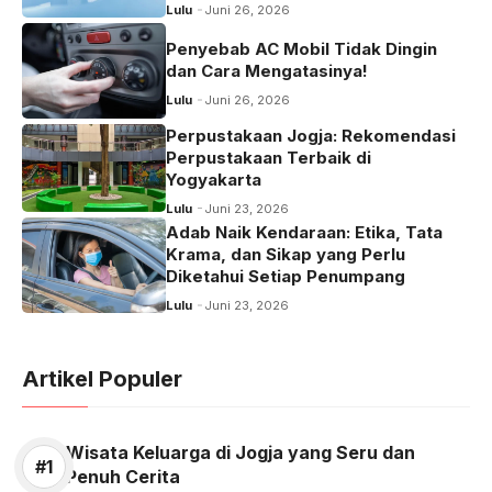
Lulu
Juni 26, 2026
k
Penyebab AC Mobil Tidak Dingin
dan Cara Mengatasinya!
Lulu
Juni 26, 2026
Perpustakaan Jogja: Rekomendasi
Perpustakaan Terbaik di
Yogyakarta
Lulu
Juni 23, 2026
Adab Naik Kendaraan: Etika, Tata
Krama, dan Sikap yang Perlu
Diketahui Setiap Penumpang
Lulu
Juni 23, 2026
Artikel Populer
Wisata Keluarga di Jogja yang Seru dan
Penuh Cerita