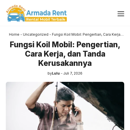
Langsung
ke
Me
isi
Home
-
Uncategorized
-
Fungsi Koil Mobil: Pengertian, Cara Kerja,
dan Tanda Kerusakannya
Fungsi Koil Mobil: Pengertian,
Cara Kerja, dan Tanda
Kerusakannya
by
Lulu
Juli 7, 2026