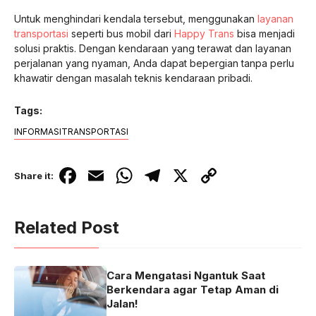
Untuk menghindari kendala tersebut, menggunakan
layanan
transportasi
seperti bus mobil dari
Happy Trans
bisa menjadi
solusi praktis. Dengan kendaraan yang terawat dan layanan
perjalanan yang nyaman, Anda dapat bepergian tanpa perlu
khawatir dengan masalah teknis kendaraan pribadi.
Tags:
INFORMASI
TRANSPORTASI
F
E
W
T
X
C
Share it:
a
m
h
el
o
c
ail
at
e
p
Related Post
e
s
gr
y
b
A
a
Li
Cara Mengatasi Ngantuk Saat
o
p
m
n
Berkendara agar Tetap Aman di
o
p
k
Jalan!