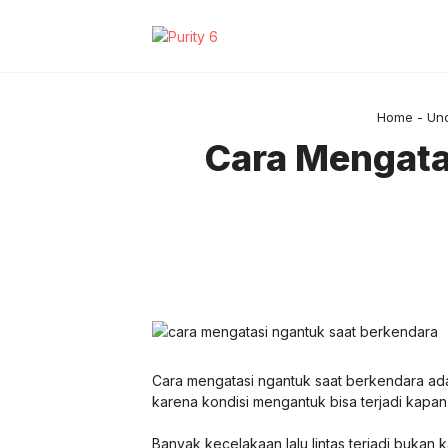
Langsung
ke
isi
Home
-
Un
Cara Mengata
Cara mengatasi ngantuk saat berkendara ada
karena kondisi mengantuk bisa terjadi kapan
Banyak kecelakaan lalu lintas terjadi bukan