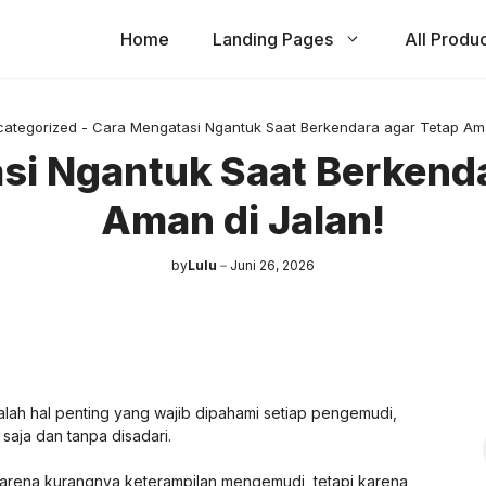
Home
Landing Pages
All Produ
categorized
-
Cara Mengatasi Ngantuk Saat Berkendara agar Tetap Ama
si Ngantuk Saat Berkenda
Aman di Jalan!
by
Lulu
Juni 26, 2026
lah hal penting yang wajib dipahami setiap pengemudi,
 saja dan tanpa disadari.
 karena kurangnya keterampilan mengemudi, tetapi karena