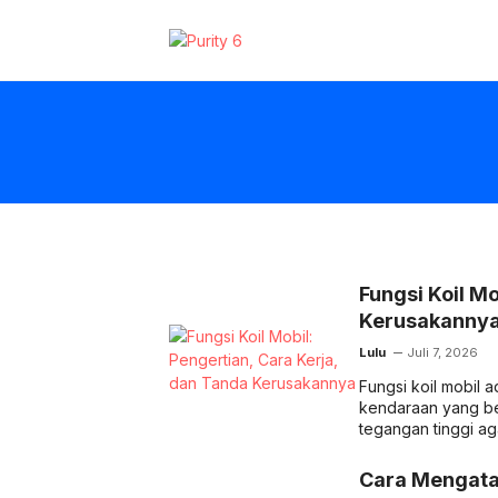
Langsung
ke
isi
Fungsi Koil Mo
Kerusakanny
Lulu
Juli 7, 2026
Fungsi koil mobil 
kendaraan yang ber
tegangan tinggi ag
Cara Mengata